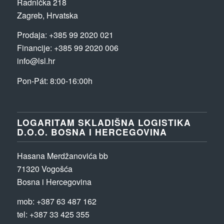
Radnička 218
Zagreb, Hrvatska
Prodaja:
+385 99 2020 021
Financije:
+385 99 2020 006
info@lsl.hr
Pon-P
á
t
: 8:00-16:00h
LOGARITAM SKLADIŠNA LOGISTIKA
D.O.O. BOSNA I HERCEGOVINA
Hasana Merdžanovića bb
71320 Vogošća
Bosna i Hercegovina
mob: +387 63 487 162
tel: +387 33 425 355