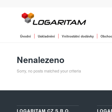
Úvodní
Uskladnění
Vnitrostátní dodávky
Obchod
Nenalezeno
Sorry, no posts matched your criteria
LOGARITAM CZ S.R.O.
LOGA