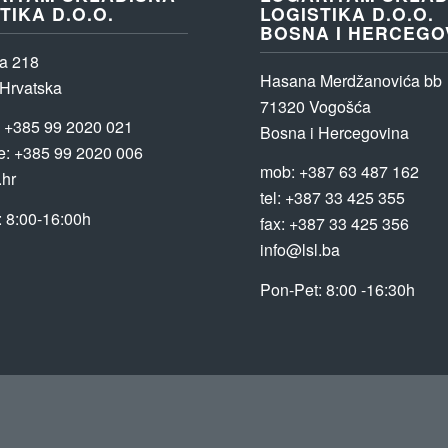
TIKA D.O.O.
LOGISTIKA D.O.O.
BOSNA I HERCEGO
a 218
Hasana Merdžanovića bb
 Hrvatska
71320 Vogošća
:
+385 99 2020 021
Bosna i Hercegovina
e:
+385 99 2020 006
mob: +387 63 487 162
.hr
tel: +387 33 425 355
: 8:00-16:00h
fax: +387 33 425 356
info@lsl.ba
Pon-Pet: 8:00 -16:30h