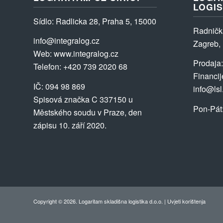
LOGIS
Sídlo
: Radlicka 28, Praha 5, 15000
Radničk
info@integralog.cz
Zagreb,
Web:
www.integralog.cz
Prodaja
Telefon:
+420 739 2020 68
Financij
IČ: 094 98 869
info@lsl
Spisová značka C 337150 u
Pon-P
á
t
Městského soudu v Praze, den
zápisu 10. září 2020.
Copyright © 2026. Logaritam skladišna logistika d.o.o. |
Uvjeti korištenja